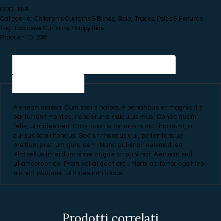
Eyelet
COD:
N/A
Curtains
Categorie:
Children’s Curtains & Blinds
,
Sale
,
Tracks, Poles & Fixtures
quantità
Tag:
Exclusive Curtains
,
Happy Kids
Product ID:
238
Descrizione
Informazioni aggiuntive
Recensioni (0)
Aenean massa. Cum sociis natoque penatibus et magnis dis
parturient montes, nascetur a ridiculus mus. Donec quam
felis, ultricies nec. Cras lobortis tortor a nunc tincidunt, a
cursus odio rhoncus. Sed ut rhoncus dui, pellentesque
pretium pretium quis, sem. Nunc pulvinar euismod leo.
Phasellus interdum vitae augue at pulvinar. Aenean sed
ullamcorper ex. Proin vel aliquet orci. Morbi ac tortor eget leo
blandit placerat ultrices non lacus.
Prodotti correlati