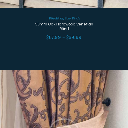
Elite Blinds
,
Your Blinds
50mm Oak Hardwood Venetian
Blind
$
67.99
–
$
69.99