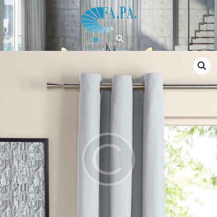
Home
Tende
Pergolati &
Gazebi
Zanzariere
Artigianali
Chi Siamo
Contatti