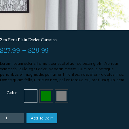
Zen Ecru Plain Eyelet Curtains
$
27.99
–
$
29.99
Lorem ipsum dolor sit amet, consectetuer adipiscing elit. Aenean
commodo ligula eget dolor. Aenean massa. Cum sociis natoque
penatibus et magnis dis parturient montes, nascetur ridiculus mus.
Donec quam felis, ultricies nec, pellentesque eu, pretium quis, sem.
Color
Zen
Add To Cart
Ecru
Plain